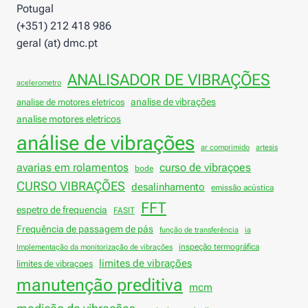
Potugal
(+351) 212 418 986
geral (at) dmc.pt
ANALISADOR DE VIBRAÇÕES
acelerometro
analise de vibrações
analise de motores eletricos
analise motores eletricos
análise de vibrações
ar comprimido
artesis
avarias em rolamentos
curso de vibraçoes
bode
CURSO VIBRAÇÕES
desalinhamento
emissão acústica
FFT
espetro de frequencia
FASIT
Frequência de passagem de pás
função de transferência
ia
inspeção termográfica
Implementação da monitorização de vibrações
limites de vibrações
limites de vibraçoes
manutenção preditiva
mcm