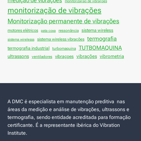
medição de vibrações
monitorizaçao de vibraçoes
monitorização de vibrações
Monitorização permanente de vibrações
sistema wireless
motores elétricos
ressonância
pata coxa
termografia
sistema wireless vibrações
sistema wirelesss
TUTBOMAQUINA
termografia industrial
turbomaquina
vibrações
ultrassons
vibraçoes
vibrometria
ventiladores
A DMC é especialista em manutenção preditiva nas
áreas da medição e análise de vibrações, ultrassons e
termografia, sendo entidade acreditada para formação
certificante. É a representante ibérica do Vibration
Institute.