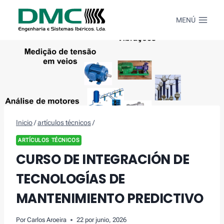
Saltar
al
MENÚ
Contenido
Inicio
/
artículos técnicos
/
ARTÍCULOS TÉCNICOS
CURSO DE INTEGRACIÓN DE
TECNOLOGÍAS DE
MANTENIMIENTO PREDICTIVO
Por
Carlos Aroeira
22 por junio, 2026