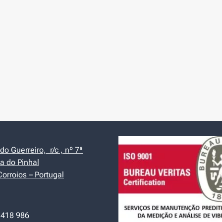
o Guerreiro, r/c , nº 7ª
a do Pinhal
orroios – Portugal
 418 986