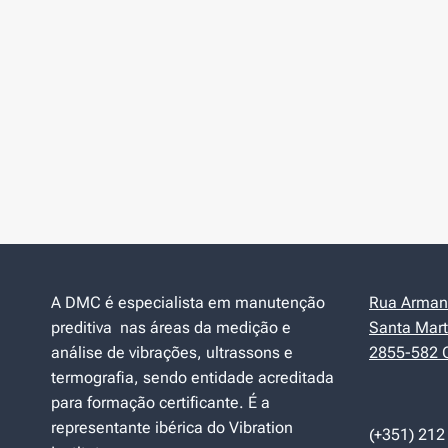
A DMC é especialista em manutenção
Rua Armand
preditiva nas áreas da medição e
Santa Mart
análise de vibrações, ultrassons e
2855-582 C
termografia, sendo entidade acreditada
para formação certificante. É a
representante ibérica do Vibration
(+351) 212