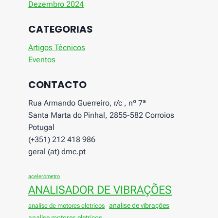
Dezembro 2024
CATEGORIAS
Artigos Técnicos
Eventos
CONTACTO
Rua Armando Guerreiro, r/c , nº 7ª
Santa Marta do Pinhal, 2855-582 Corroios
Potugal
(+351) 212 418 986
geral (at) dmc.pt
acelerometro
ANALISADOR DE VIBRAÇÕES
analise de vibrações
analise de motores eletricos
analise motores eletricos