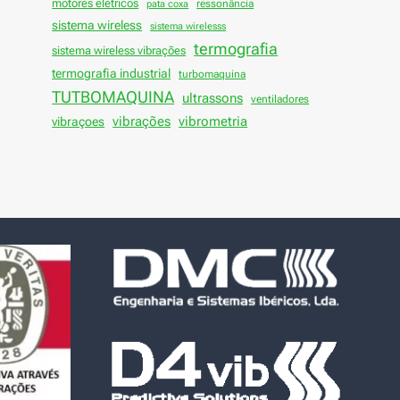
motores elétricos
ressonância
pata coxa
sistema wireless
sistema wirelesss
termografia
sistema wireless vibrações
termografia industrial
turbomaquina
TUTBOMAQUINA
ultrassons
ventiladores
vibrações
vibraçoes
vibrometria