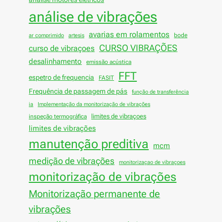
análise de vibrações
avarias em rolamentos
bode
ar comprimido
artesis
CURSO VIBRAÇÕES
curso de vibraçoes
desalinhamento
emissão acústica
FFT
espetro de frequencia
FASIT
Frequência de passagem de pás
função de transferência
ia
Implementação da monitorização de vibrações
limites de vibraçoes
inspeção termográfica
limites de vibrações
manutenção preditiva
mcm
medição de vibrações
monitorizaçao de vibraçoes
monitorização de vibrações
Monitorização permanente de
vibrações