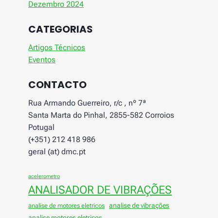
Dezembro 2024
CATEGORIAS
Artigos Técnicos
Eventos
CONTACTO
Rua Armando Guerreiro, r/c , nº 7ª
Santa Marta do Pinhal, 2855-582 Corroios
Potugal
(+351) 212 418 986
geral (at) dmc.pt
acelerometro
ANALISADOR DE VIBRAÇÕES
analise de vibrações
analise de motores eletricos
analise motores eletricos