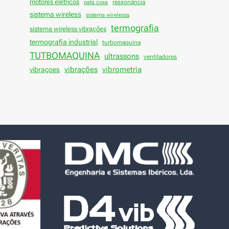
motores elétricos
ressonância
pata coxa
sistema wireless
sistema wirelesss
termografia
sistema wireless vibrações
termografia industrial
turbomaquina
TUTBOMAQUINA
ultrassons
ventiladores
vibrações
vibraçoes
vibrometria