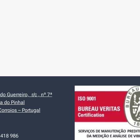
o Guerreiro, r/c , nº 7ª
a do Pinhal
orroios – Portugal
 418 986