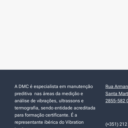
A DMC é especialista em manutenção
Rua Armand
preditiva nas áreas da medição e
Santa Mart
análise de vibrações, ultrassons e
2855-582 C
termografia, sendo entidade acreditada
para formação certificante. É a
representante ibérica do Vibration
(+351) 212