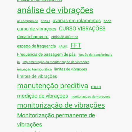
análise de vibrações
avarias em rolamentos
bode
ar comprimido
artesis
CURSO VIBRAÇÕES
curso de vibraçoes
desalinhamento
emissão acústica
FFT
espetro de frequencia
FASIT
Frequência de passagem de pás
função de transferência
ia
Implementação da monitorização de vibrações
limites de vibraçoes
inspeção termográfica
limites de vibrações
manutenção preditiva
mcm
medição de vibrações
monitorizaçao de vibraçoes
monitorização de vibrações
Monitorização permanente de
vibrações