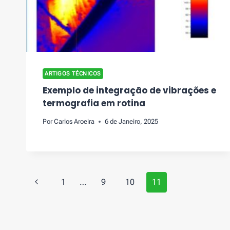
ARTIGOS TÉCNICOS
Exemplo de integração de vibrações e
termografia em rotina
Por
Carlos Aroeira
6 de Janeiro, 2025
Page
Previous
1
…
9
10
11
navigation
Page