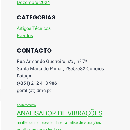
Dezembro 2024
CATEGORIAS
Artigos Técnicos
Eventos
CONTACTO
Rua Armando Guerreiro, r/c , nº 7ª
Santa Marta do Pinhal, 2855-582 Corroios
Potugal
(+351) 212 418 986
geral (at) dmc.pt
acelerometro
ANALISADOR DE VIBRAÇÕES
analise de vibrações
analise de motores eletricos
analise motores eletricos