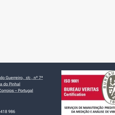
o Guerreiro, r/c , nº 7ª
a do Pinhal
orroios – Portugal
 418 986