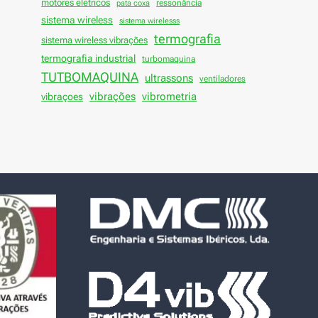
motores elétricos
ressonância
pata coxa
sistema wireless
sistema wirelesss
termografia
sistema wireless vibrações
termografia industrial
turbomaquina
TUTBOMAQUINA
ultrassons
ventiladores
vibrações
vibraçoes
vibrometria