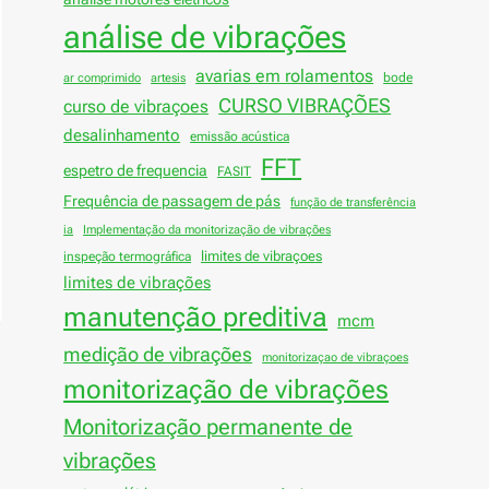
análise de vibrações
avarias em rolamentos
bode
ar comprimido
artesis
CURSO VIBRAÇÕES
curso de vibraçoes
desalinhamento
emissão acústica
FFT
espetro de frequencia
FASIT
Frequência de passagem de pás
função de transferência
ia
Implementação da monitorização de vibrações
limites de vibraçoes
inspeção termográfica
limites de vibrações
manutenção preditiva
mcm
medição de vibrações
monitorizaçao de vibraçoes
monitorização de vibrações
Monitorização permanente de
vibrações