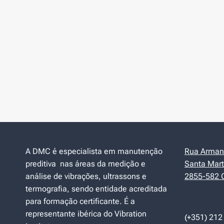
A DMC é especialista em manutenção
Rua Armand
preditiva nas áreas da medição e
Santa Mart
análise de vibrações, ultrassons e
2855-582 C
termografia, sendo entidade acreditada
para formação certificante. É a
representante ibérica do Vibration
(+351) 212