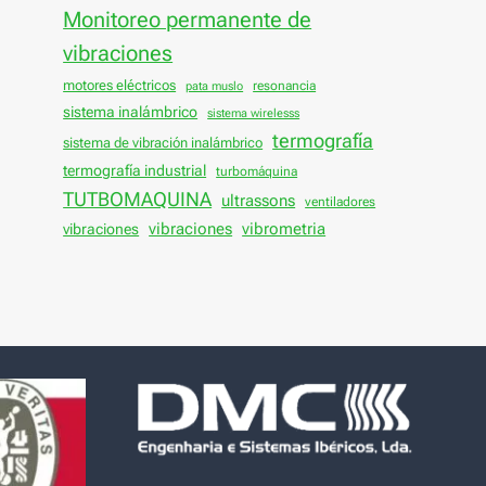
Monitoreo permanente de
vibraciones
motores eléctricos
resonancia
pata muslo
sistema inalámbrico
sistema wirelesss
termografía
sistema de vibración inalámbrico
termografía industrial
turbomáquina
TUTBOMAQUINA
ultrassons
ventiladores
vibraciones
vibraciones
vibrometria