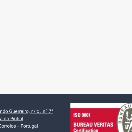
do Guerreiro, r / c , nº 7ª
a do Pinhal
orroios – Portugal