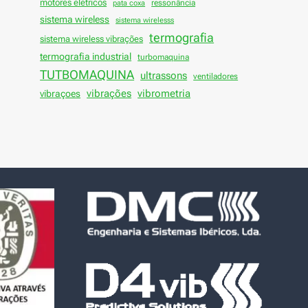
motores elétricos
ressonância
pata coxa
sistema wireless
sistema wirelesss
termografia
sistema wireless vibrações
termografia industrial
turbomaquina
TUTBOMAQUINA
ultrassons
ventiladores
vibrações
vibraçoes
vibrometria