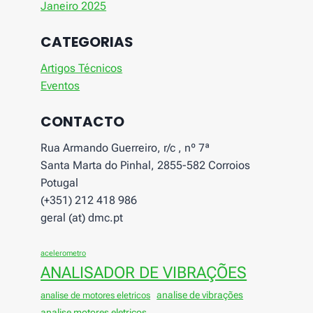
Janeiro 2025
CATEGORIAS
Artigos Técnicos
Eventos
CONTACTO
Rua Armando Guerreiro, r/c , nº 7ª
Santa Marta do Pinhal, 2855-582 Corroios
Potugal
(+351) 212 418 986
geral (at) dmc.pt
acelerometro
ANALISADOR DE VIBRAÇÕES
analise de vibrações
analise de motores eletricos
analise motores eletricos