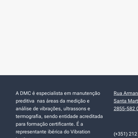
A DMC é especialista em manutenção
Rua Armand
preditiva nas áreas da medição e
Santa Mart
análise de vibrações, ultrassons e
2855-582 C
termografia, sendo entidade acreditada
para formação certificante. É a
representante ibérica do Vibration
(+351) 212