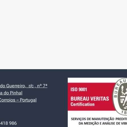
o Guerreiro, r/c , nº 7ª
a do Pinhal
orroios – Portugal
 418 986