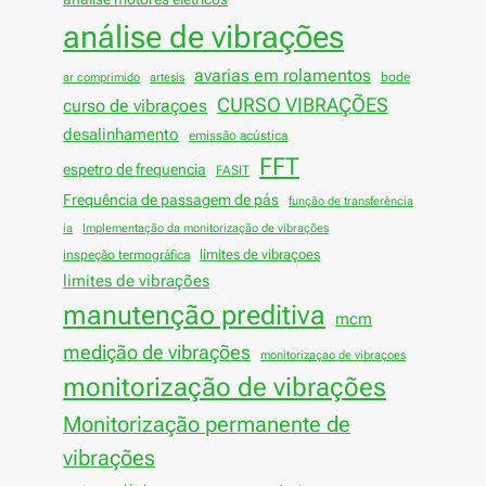
análise de vibrações
avarias em rolamentos
bode
ar comprimido
artesis
CURSO VIBRAÇÕES
curso de vibraçoes
desalinhamento
emissão acústica
FFT
espetro de frequencia
FASIT
Frequência de passagem de pás
função de transferência
ia
Implementação da monitorização de vibrações
limites de vibraçoes
inspeção termográfica
limites de vibrações
manutenção preditiva
mcm
medição de vibrações
monitorizaçao de vibraçoes
monitorização de vibrações
Monitorização permanente de
vibrações