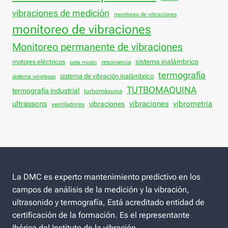
vibraciones de medición
monitoreo de vibraciones
monitoreo de vibraciones
Monitoreo permanente de vibraciones
sistema inalámbrico
motores eléctricos
resonancia
pata muslo
termografía
sistema de vibración inalámbrico
sistema wirelesss
TUTBOMAQUINA
termografía industrial
turbomáquina
vibraciones
ultrassons
vibraciones
vibrometria
ventiladores
La DMC es experto mantenimiento predictivo en los
campos de análisis de la medición y la vibración,
ultrasonido y termografía, Está acreditado entidad de
certificación de la formación. Es el representante
Ibérica del Instituto de la vibración.