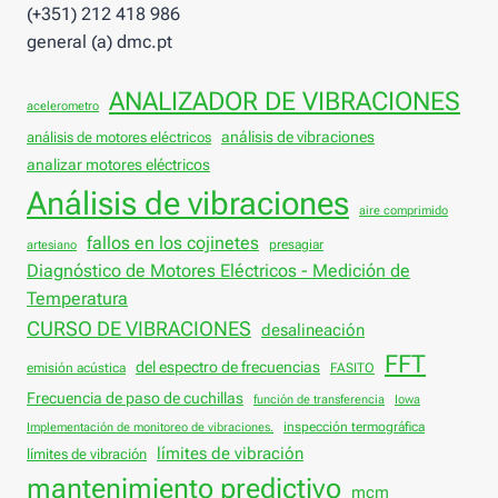
(+351) 212 418 986
general (a) dmc.pt
ANALIZADOR DE VIBRACIONES
acelerometro
análisis de vibraciones
análisis de motores eléctricos
analizar motores eléctricos
Análisis de vibraciones
aire comprimido
fallos en los cojinetes
presagiar
artesiano
Diagnóstico de Motores Eléctricos - Medición de
Temperatura
CURSO DE VIBRACIONES
desalineación
FFT
del espectro de frecuencias
emisión acústica
FASITO
Frecuencia de paso de cuchillas
función de transferencia
Iowa
inspección termográfica
Implementación de monitoreo de vibraciones.
límites de vibración
límites de vibración
mantenimiento predictivo
mcm